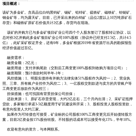
项目概述：
该矿为多金矿。含高品位白钨黑钨矿、锡矿、铅锌矿、硫铁矿、磁铁矿、钽铌矿、
铜金矿等，均为露天矿。目前，已开采出来的白钨矿（品位2度以上10万吨原矿石
存货）和磁铁矿原矿石价值共计2亿多，存货均在现场。
该矿的并购方已与多金矿项目矿业公司四个个人股东签订了股权转让协议，以
总对价2亿并购此多金矿项目矿业公司100%股权（协议外已经支付2.5亿，共计4.5
亿），此矿采矿权证齐全，还有6年，多金矿根据2019年省资源厅出具的勘探报告
经济价值超过百亿。
融资需求：
融资金额：2亿元；
融资用途：支付并购尾款（交割后工商变更100%股权到收购方项目公司）；
融资期限：预计借款时间半年-1年；
风控措施：1、明股实债持有并购方法律实体51%股权作为风控一；2、营业执
照、三章、所有账户全控作为风控二；3、一亿股权交割款进与卖方的共管账户等
工商变更后放款作为风控三；
担保措施：也可找国有背景担保公司担保；
还款来源：1、原矿石存货变现，大约2亿左右，三个月内出清；2、采矿证抵押
贷款，多家银行承诺3-5亿额度用于矿区建设和开采；3、股权投资人股权投资款，
有意向投资人大约三家。
如果作为可转债也可接受，矿业标的公司股权100%工商变更完后开始债转股方
案，目前2亿资金按15%股份转股。不转股的话成本可以接受年化15%，半年10%。
欢迎有意向的资方，与本网联系。