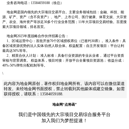
业务咨询电话：13584059188（徐总）
地金网是国内领先的大宗项目交易平台。主要业务领域包括：金融、科技、能
源、矿产、资产（含不良资产）、地产、上市公司、医疗健康、体育文娱、大宗资
产、农业、海外资产等涉足30多个行业业务范围；11年大宗项目交易经验。百度搜
索大宗项目领域，排名首页。
地金网2025年度战略合作伙伴招募公告：
1、区域运营中心：首批开放70个区域授权席位（已签约30席）。准入条件：具
备区域资源优势的法人实体/自然人联合体。权益配置：自主开发项目：平台让利
最高达50%等等。
2、精英合伙人计划： 准入标准：具备行业资源的专业从业者， 通过平台资质
审核与背景调查。 权益体系，项目对接：开放平台全量项目资源池； 收益分成：
40%-50%弹性分配机制等等。
\
此内容为地金网原创，著作权归地金网所有。该内容可以在微信渠道
转发。未经地金网书面授权，禁止转载到其他媒体或建立镜像。如需
获得授权，请联系：13584059188.
地金网“点将函”
我们是中国领先的大宗项目交易综合服务平台
加入我们为梦想提速！