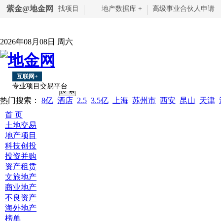
紫金@地金网
找项目
地产数据库 +
高级事业合伙人申请
2026年08月08日 周六
互联网+
专业项目交易平台
热门搜索：
8亿
酒店
2.5
3.5亿
上海
苏州市
西安
昆山
天津
首 页
土地交易
地产项目
科技创投
投资并购
资产租赁
文旅地产
商业地产
不良资产
海外地产
榜单