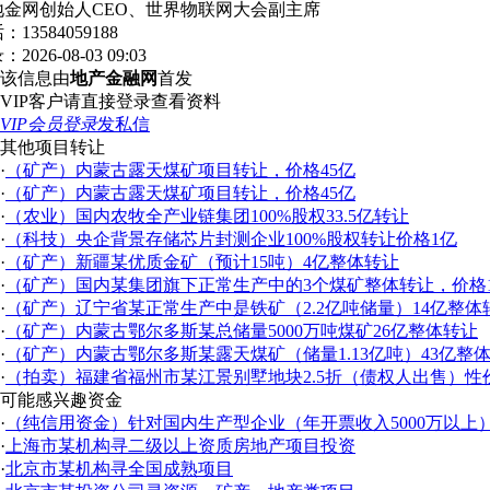
地金网创始人CEO、世界物联网大会副主席
话：
13584059188
录：
2026-08-03 09:03
该信息由
地产金融网
首发
VIP客户请直接登录查看资料
VIP会员登录
发私信
其他项目转让
·
（矿产）内蒙古露天煤矿项目转让，价格45亿
·
（矿产）内蒙古露天煤矿项目转让，价格45亿
·
（农业）国内农牧全产业链集团100%股权33.5亿转让
·
（科技）央企背景存储芯片封测企业100%股权转让价格1亿
·
（矿产）新疆某优质金矿（预计15吨）4亿整体转让
·
（矿产）国内某集团旗下正常生产中的3个煤矿整体转让，价格1
·
（矿产）辽宁省某正常生产中是铁矿（2.2亿吨储量）14亿整体
·
（矿产）内蒙古鄂尔多斯某总储量5000万吨煤矿26亿整体转让
·
（矿产）内蒙古鄂尔多斯某露天煤矿（储量1.13亿吨）43亿整
·
（拍卖）福建省福州市某江景别墅地块2.5折（债权人出售）性
可能感兴趣资金
·
（纯信用资金）针对国内生产型企业（年开票收入5000万以上）10
·
上海市某机构寻二级以上资质房地产项目投资
·
北京市某机构寻全国成熟项目